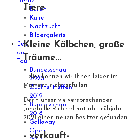
Herde
Tiere
Bullen
Kühe
Nachzucht
Bildergalerie
Kleine Kälbchen, große
Beltis
on
Träume...
Tour
Bundesschau
… dies können wir Ihnen leider im
2020
Moment nicht erfüllen.
Züchtertreffen
2019
Denn unser vielversprechender
Bundesschau
Jungbulle Richard hat ab Frühjahr
2018
2021 einen neuen Besitzer gefunden.
Galloway
Open
- verkauft-